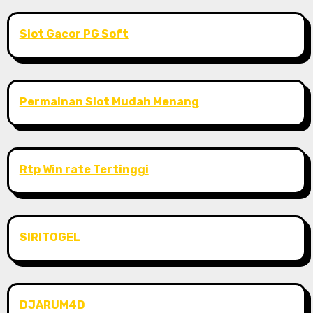
Slot Gacor PG Soft
Permainan Slot Mudah Menang
Rtp Win rate Tertinggi
SIRITOGEL
DJARUM4D