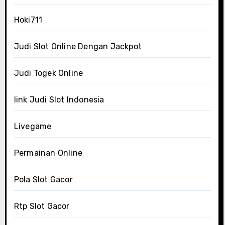
Hoki711
Judi Slot Online Dengan Jackpot
Judi Togek Online
link Judi Slot Indonesia
Livegame
Permainan Online
Pola Slot Gacor
Rtp Slot Gacor