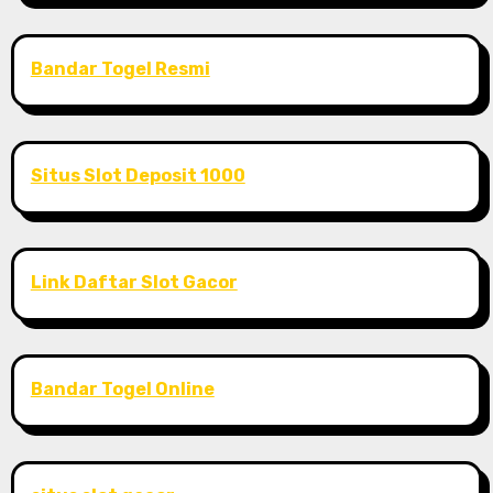
Bandar Togel Resmi
Situs Slot Deposit 1000
Link Daftar Slot Gacor
Bandar Togel Online