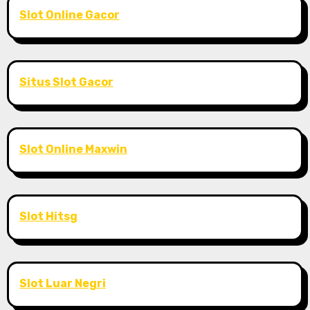
Slot Online Gacor
Situs Slot Gacor
Slot Online Maxwin
Slot Hitsg
Slot Luar Negri