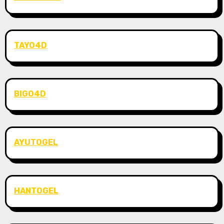
TAYO4D
BIGO4D
AYUTOGEL
HANTOGEL