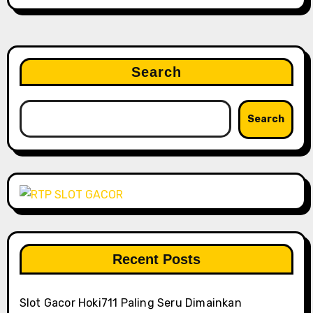
Search
Search
Recent Posts
Slot Gacor Hoki711 Paling Seru Dimainkan