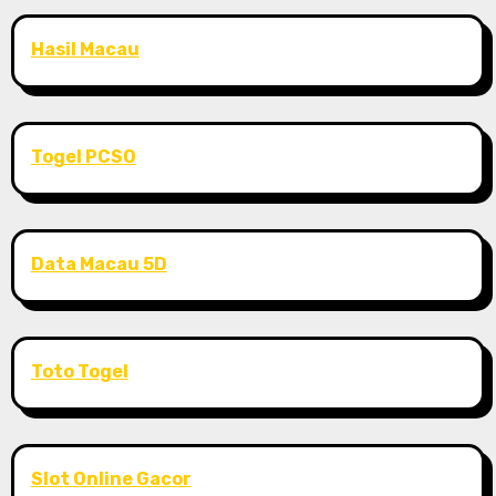
Hasil Macau
Togel PCSO
Data Macau 5D
Toto Togel
Slot Online Gacor