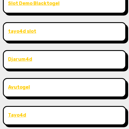
Slot Demo Blacktogel
tayo4d slot
Djarum4d
Ayutogel
Tayo4d