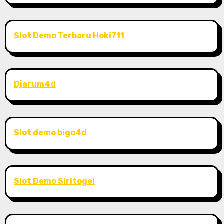
Slot Demo Terbaru Hoki711
Djarum4d
Slot demo bigo4d
Slot Demo Siritogel