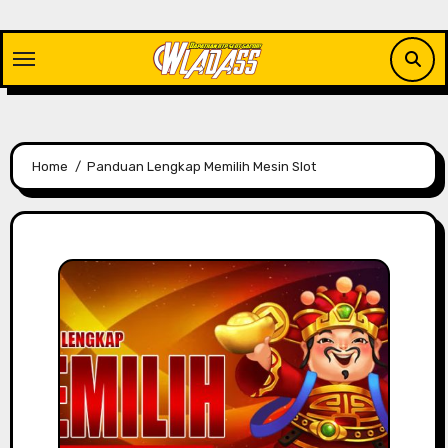
Skip
to
content
Home
Panduan Lengkap Memilih Mesin Slot