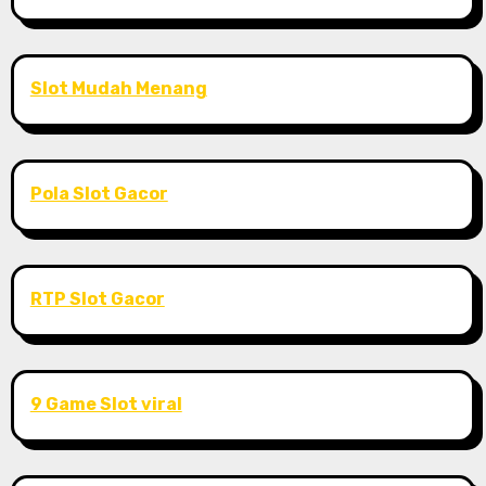
Slot Mudah Menang
Pola Slot Gacor
RTP Slot Gacor
9 Game Slot viral