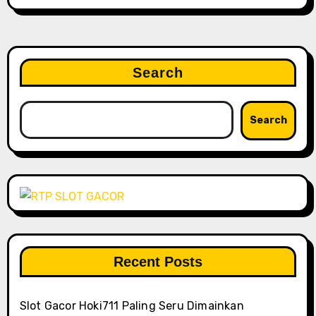
Search
Search
Recent Posts
Slot Gacor Hoki711 Paling Seru Dimainkan