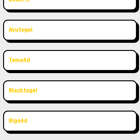
Ayutogel
Tema4d
Blacktogel
Bigo4d