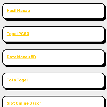
Hasil Macau
Togel PCSO
Data Macau 5D
Toto Togel
Slot Online Gacor