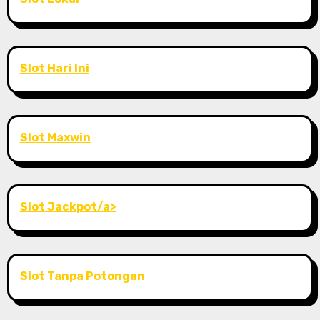
Slot Hari Ini
Slot Maxwin
Slot Jackpot/a>
Slot Tanpa Potongan