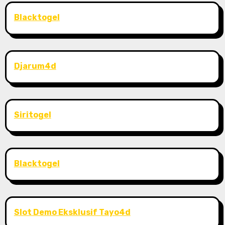
Blacktogel
Djarum4d
Siritogel
Blacktogel
Slot Demo Eksklusif Tayo4d