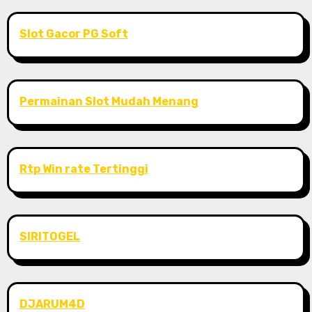
Slot Gacor PG Soft
Permainan Slot Mudah Menang
Rtp Win rate Tertinggi
SIRITOGEL
DJARUM4D