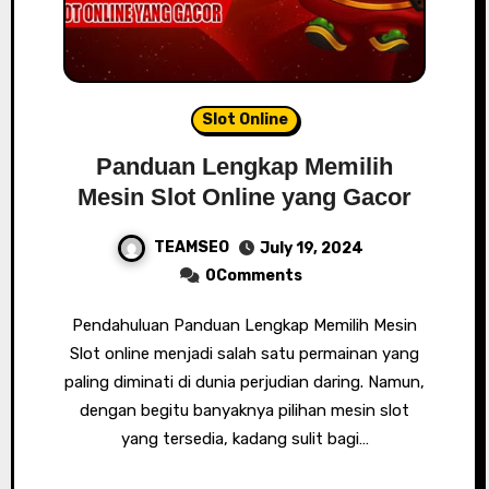
Slot Online
Panduan Lengkap Memilih
Mesin Slot Online yang Gacor
TEAMSEO
July 19, 2024
0Comments
Pendahuluan Panduan Lengkap Memilih Mesin
Slot online menjadi salah satu permainan yang
paling diminati di dunia perjudian daring. Namun,
dengan begitu banyaknya pilihan mesin slot
yang tersedia, kadang sulit bagi…