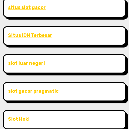
situs slot gacor
Situs IDN Terbesar
slot luar negeri
slot gacor pragmatic
Slot Hoki