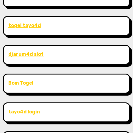
togel tayo4d
djarum4d slot
Bom Togel
tayo4d login