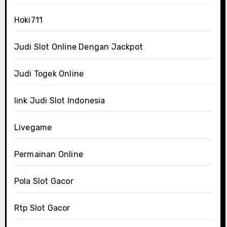
Hoki711
Judi Slot Online Dengan Jackpot
Judi Togek Online
link Judi Slot Indonesia
Livegame
Permainan Online
Pola Slot Gacor
Rtp Slot Gacor