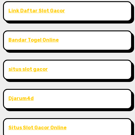
Link Daftar Slot Gacor
Bandar Togel Online
situs slot gacor
Djarum4d
Situs Slot Gacor Online