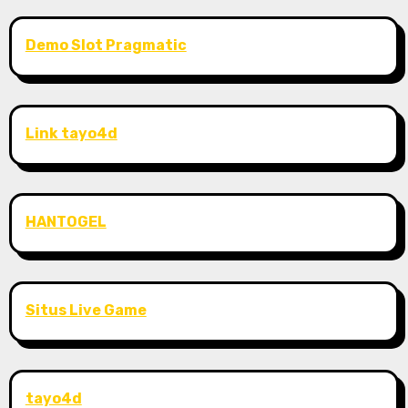
Demo Slot Pragmatic
Link tayo4d
HANTOGEL
Situs Live Game
tayo4d