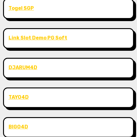
Togel SGP
Link Slot Demo PG Soft
DJARUM4D
TAYO4D
BIGO4D