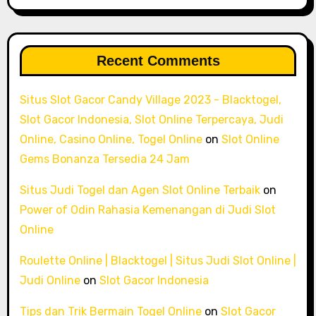
Recent Comments
Situs Slot Gacor Candy Village 2023 - Blacktogel,
Slot Gacor Indonesia, Slot Online Terpercaya, Judi
Online, Casino Online, Togel Online
on
Slot Online
Gems Bonanza Tersedia 24 Jam
Situs Judi Togel dan Agen Slot Online Terbaik
on
Power of Odin Rahasia Kemenangan di Judi Slot
Online
Roulette Online | Blacktogel | Situs Judi Slot Online |
Judi Online
on
Slot Gacor Indonesia
Tips dan Trik Bermain Togel Online
on
Slot Gacor