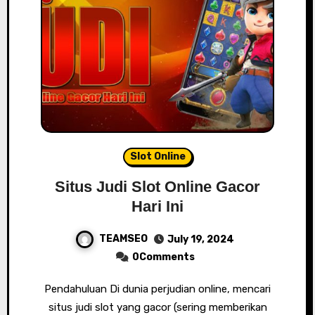
Slot Online
Situs Judi Slot Online Gacor
Hari Ini
TEAMSEO
July 19, 2024
0Comments
Pendahuluan Di dunia perjudian online, mencari
situs judi slot yang gacor (sering memberikan