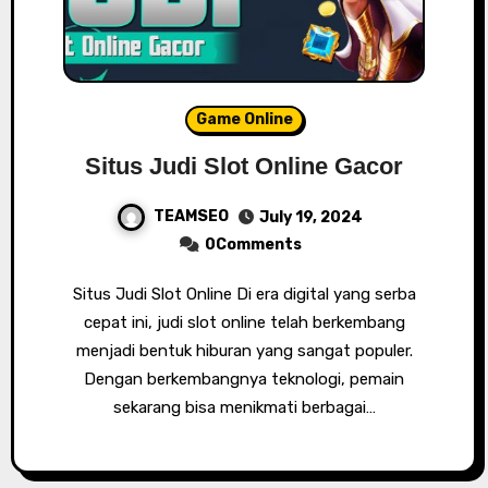
Game Online
Situs Judi Slot Online Gacor
TEAMSEO
July 19, 2024
0Comments
Situs Judi Slot Online Di era digital yang serba
cepat ini, judi slot online telah berkembang
menjadi bentuk hiburan yang sangat populer.
Dengan berkembangnya teknologi, pemain
sekarang bisa menikmati berbagai…