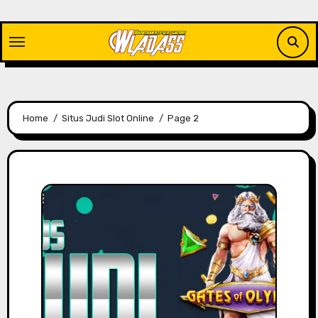
Skip
to
content
Home
Situs Judi Slot Online
Page 2