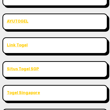
AYUTOGEL
Link Togel
Situs Togel SGP
Togel Singapore