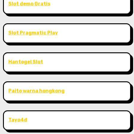
Slot demo Gratis
Slot Pragmatic Play
Hantogel Slot
Paito warna hongkong
Tayo4d