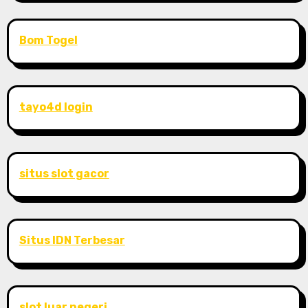
Bom Togel
tayo4d login
situs slot gacor
Situs IDN Terbesar
slot luar negeri