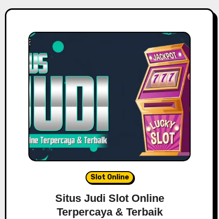
Slot Online
Situs Judi Slot Online
Terpercaya & Terbaik