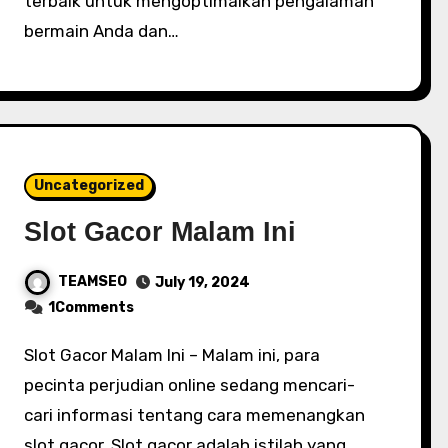
terbaik untuk mengoptimalkan pengalaman
bermain Anda dan…
Uncategorized
Slot Gacor Malam Ini
TEAMSEO
July 19, 2024
1Comments
Slot Gacor Malam Ini – Malam ini, para
pecinta perjudian online sedang mencari-
cari informasi tentang cara memenangkan
slot gacor. Slot gacor adalah istilah yang