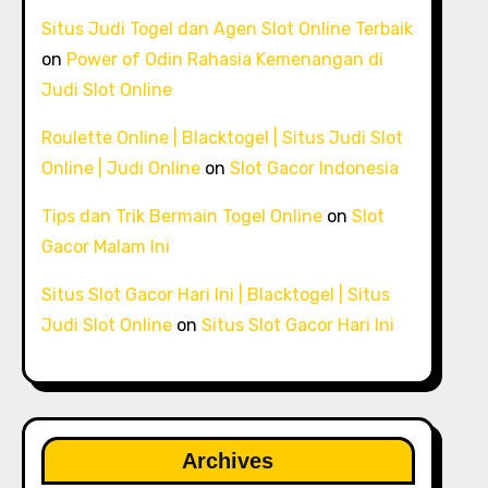
Situs Judi Togel dan Agen Slot Online Terbaik
on
Power of Odin Rahasia Kemenangan di
Judi Slot Online
Roulette Online | Blacktogel | Situs Judi Slot
Online | Judi Online
on
Slot Gacor Indonesia
Tips dan Trik Bermain Togel Online
on
Slot
Gacor Malam Ini
Situs Slot Gacor Hari Ini | Blacktogel | Situs
Judi Slot Online
on
Situs Slot Gacor Hari Ini
Archives