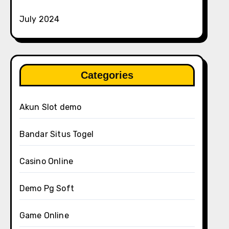
July 2024
Categories
Akun Slot demo
Bandar Situs Togel
Casino Online
Demo Pg Soft
Game Online