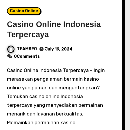
Casino Online
Casino Online Indonesia
Terpercaya
TEAMSEO
July 19, 2024
0Comments
Casino Online Indonesia Terpercaya – Ingin
merasakan pengalaman bermain kasino
online yang aman dan menguntungkan?
Temukan casino online Indonesia
terpercaya yang menyediakan permainan
menarik dan layanan berkualitas.
Memainkan permainan kasino…