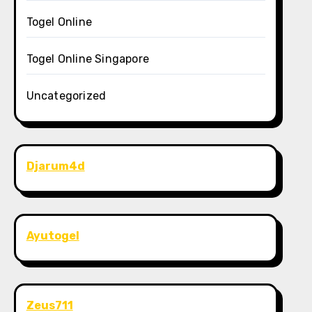
Togel Online
Togel Online Singapore
Uncategorized
Djarum4d
Ayutogel
Zeus711