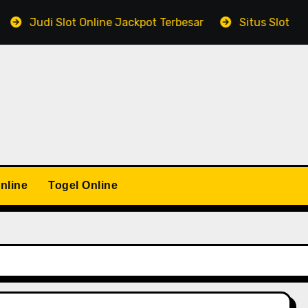
lot Online Jackpot Terbesar
Situs Slot Online Deposit 
nline
Togel Online