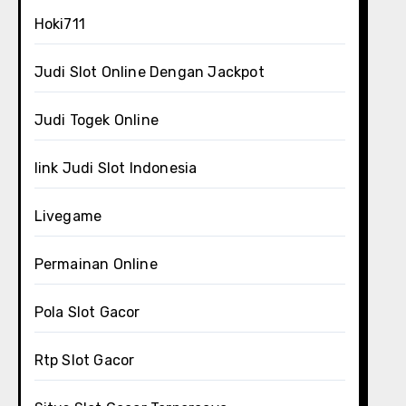
Hoki711
Judi Slot Online Dengan Jackpot
Judi Togek Online
link Judi Slot Indonesia
Livegame
Permainan Online
Pola Slot Gacor
Rtp Slot Gacor