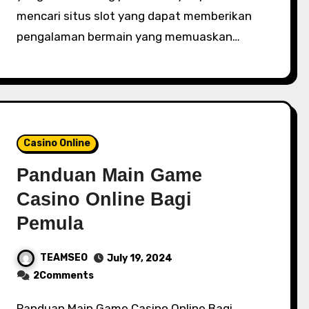
mencari situs slot yang dapat memberikan
pengalaman bermain yang memuaskan…
Casino Online
Panduan Main Game
Casino Online Bagi
Pemula
TEAMSEO
July 19, 2024
2Comments
Panduan Main Game Casino Online Bagi