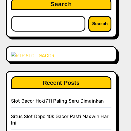
Search
Search
Recent Posts
Slot Gacor Hoki711 Paling Seru Dimainkan
Situs Slot Depo 10k Gacor Pasti Maxwin Hari
Ini