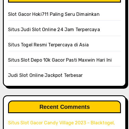
Slot Gacor Hoki711 Paling Seru Dimainkan
Situs Judi Slot Online 24 Jam Terpercaya
Situs Togel Resmi Terpercaya di Asia
Situs Slot Depo 10k Gacor Pasti Maxwin Hari Ini
Judi Slot Online Jackpot Terbesar
Recent Comments
Situs Slot Gacor Candy Village 2023 - Blacktogel,