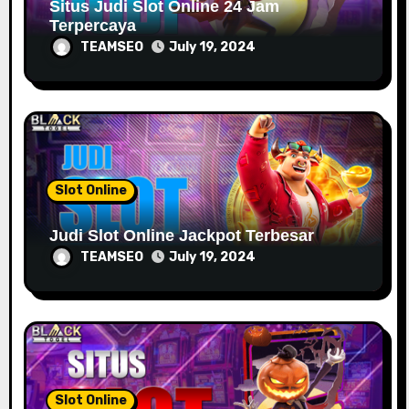
Situs Judi Slot Online 24 Jam
Terpercaya
TEAMSEO
July 19, 2024
Slot Online
Judi Slot Online Jackpot Terbesar
TEAMSEO
July 19, 2024
Slot Online