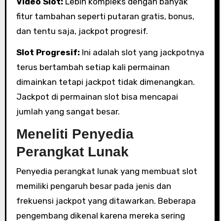
Video Slot:
Lebih kompleks dengan banyak
fitur tambahan seperti putaran gratis, bonus,
dan tentu saja, jackpot progresif.
Slot Progresif:
Ini adalah slot yang jackpotnya
terus bertambah setiap kali permainan
dimainkan tetapi jackpot tidak dimenangkan.
Jackpot di permainan slot bisa mencapai
jumlah yang sangat besar.
Meneliti Penyedia
Perangkat Lunak
Penyedia perangkat lunak yang membuat slot
memiliki pengaruh besar pada jenis dan
frekuensi jackpot yang ditawarkan. Beberapa
pengembang dikenal karena mereka sering