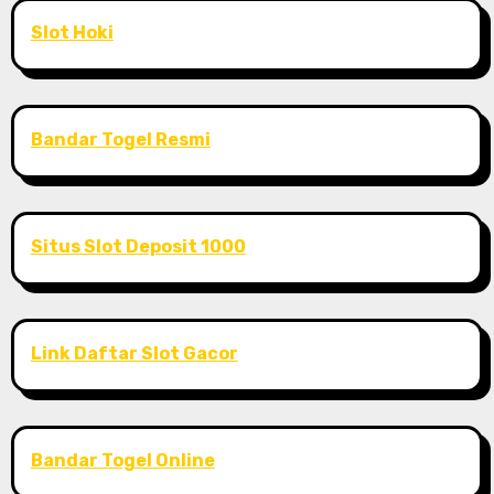
Slot Hoki
Bandar Togel Resmi
Situs Slot Deposit 1000
Link Daftar Slot Gacor
Bandar Togel Online