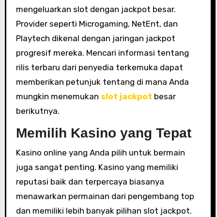
mengeluarkan slot dengan jackpot besar.
Provider seperti Microgaming, NetEnt, dan
Playtech dikenal dengan jaringan jackpot
progresif mereka. Mencari informasi tentang
rilis terbaru dari penyedia terkemuka dapat
memberikan petunjuk tentang di mana Anda
mungkin menemukan
slot jackpot
besar
berikutnya.
Memilih Kasino yang Tepat
Kasino online yang Anda pilih untuk bermain
juga sangat penting. Kasino yang memiliki
reputasi baik dan terpercaya biasanya
menawarkan permainan dari pengembang top
dan memiliki lebih banyak pilihan slot jackpot.