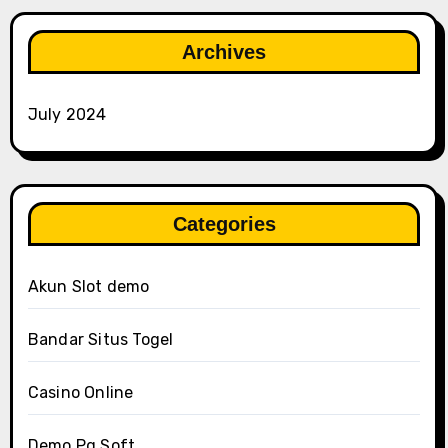
Archives
July 2024
Categories
Akun Slot demo
Bandar Situs Togel
Casino Online
Demo Pg Soft