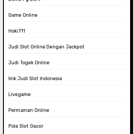
Game Online
Hoki711
Judi Slot Online Dengan Jackpot
Judi Togek Online
link Judi Slot Indonesia
Livegame
Permainan Online
Pola Slot Gacor