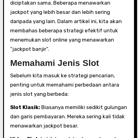
diciptakan sama. Beberapa menawarkan
jackpot yang lebih besar dan lebih sering
daripada yang lain. Dalam artikel ini, kita akan
membahas beberapa strategi efektif untuk
menemukan slot online yang menawarkan
“jackpot banjir”.
Memahami Jenis Slot
Sebelum kita masuk ke strategi pencarian,
penting untuk memahami perbedaan antara
jenis slot yang berbeda:
Slot Klasik:
Biasanya memiliki sedikit gulungan
dan garis pembayaran. Mereka sering kali tidak
menawarkan jackpot besar.