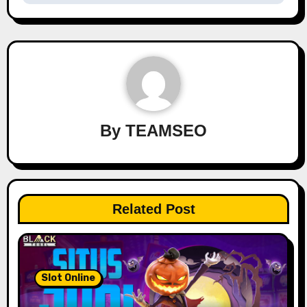
By
TEAMSEO
Related Post
Slot Online