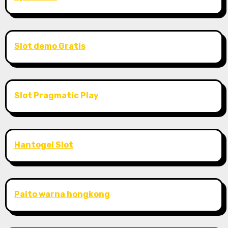
Slot demo Gratis
Slot Pragmatic Play
Hantogel Slot
Paito warna hongkong