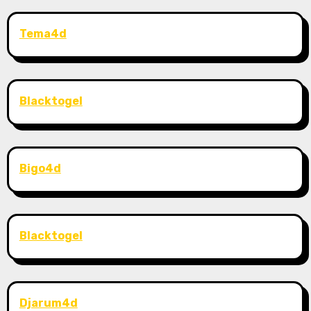
Tema4d
Blacktogel
Bigo4d
Blacktogel
Djarum4d