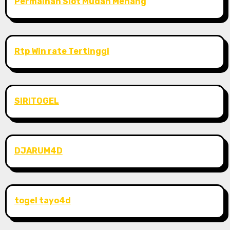
Permainan Slot Mudah Menang
Rtp Win rate Tertinggi
SIRITOGEL
DJARUM4D
togel tayo4d