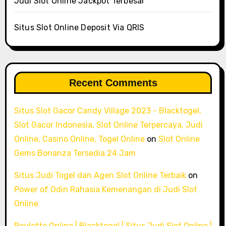
Judi Slot Online Jackpot Terbesar
Situs Slot Online Deposit Via QRIS
Recent Comments
Situs Slot Gacor Candy Village 2023 - Blacktogel,
Slot Gacor Indonesia, Slot Online Terpercaya, Judi
Online, Casino Online, Togel Online
on
Slot Online
Gems Bonanza Tersedia 24 Jam
Situs Judi Togel dan Agen Slot Online Terbaik
on
Power of Odin Rahasia Kemenangan di Judi Slot
Online
Roulette Online | Blacktogel | Situs Judi Slot Online |