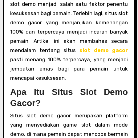
slot demo menjadi salah satu faktor penentu
kesuksesan bagi pemain. Terlebih lagi, situs slot
demo gacor yang menjanjikan kemenangan
100% dan terpercaya menjadi incaran banyak
pemain. Artikel ini akan membahas secara
mendalam tentang situs
slot demo gacor
pasti menang 100% terpercaya, yang menjadi
jembatan emas bagi para pemain untuk
mencapai kesuksesan.
Apa Itu Situs Slot Demo
Gacor?
Situs slot demo gacor merupakan platform
yang menyediakan game slot dalam mode
demo, di mana pemain dapat mencoba bermain