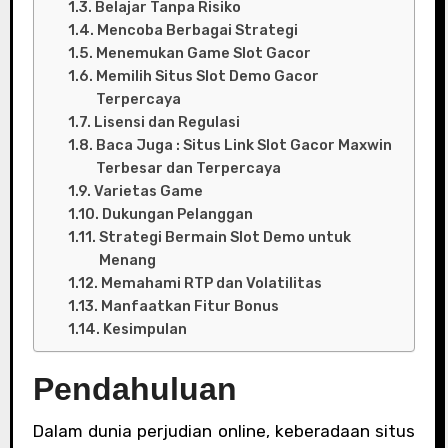
Belajar Tanpa Risiko
Mencoba Berbagai Strategi
Menemukan Game Slot Gacor
Memilih Situs Slot Demo Gacor
Terpercaya
Lisensi dan Regulasi
Baca Juga : Situs Link Slot Gacor Maxwin
Terbesar dan Terpercaya
Varietas Game
Dukungan Pelanggan
Strategi Bermain Slot Demo untuk
Menang
Memahami RTP dan Volatilitas
Manfaatkan Fitur Bonus
Kesimpulan
Pendahuluan
Dalam dunia perjudian online, keberadaan situs