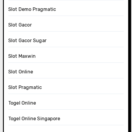
Slot Demo Pragmatic
Slot Gacor
Slot Gacor Sugar
Slot Maxwin
Slot Online
Slot Pragmatic
Togel Online
Togel Online Singapore