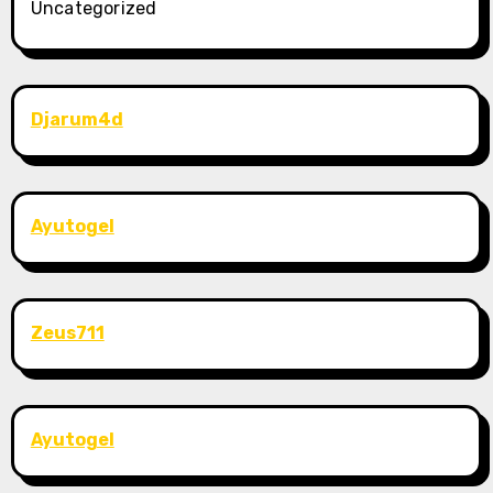
Uncategorized
Djarum4d
Ayutogel
Zeus711
Ayutogel