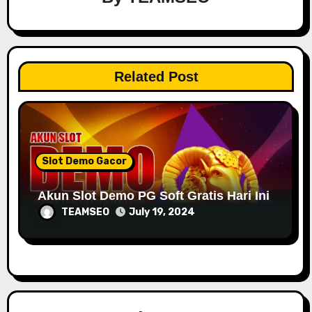
Related Post
Slot Demo Gacor
Akun Slot Demo PG Soft Gratis Hari Ini
TEAMSEO
July 19, 2024