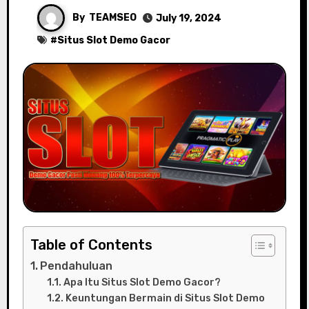
By
TEAMSEO
July 19, 2024
#
Situs Slot Demo Gacor
Table of Contents
Pendahuluan
Apa Itu Situs Slot Demo Gacor?
Keuntungan Bermain di Situs Slot Demo