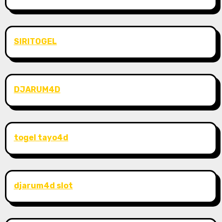
SIRITOGEL
DJARUM4D
togel tayo4d
djarum4d slot