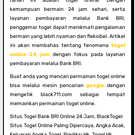
kemampuan bermain 24 jam sehari, serta
layanan pembayaran melalui Bank BRI,
penggemar togel dapat menikmati pengalaman
bermain yang lebih nyaman dan fleksibel. Artikel
ini akan membahas tentang fenomena
togel
online 24 jam
dengan fokus pada layanan
pembayaran melalui Bank BRI.
Buat anda yang mencari permainan togel online
bisa melalui mesin pencarian
google
dengan
mengetik black711.com sebagai tempat
memainkan permainan togel online.
Situs Togel Bank BRI Online 24 Jam, BlackTogel:
Situs Togel Online Paling Dipercaya, Angka Acak,
Keluaran Angka Togel, Prediksi Hk, Togel Hk,