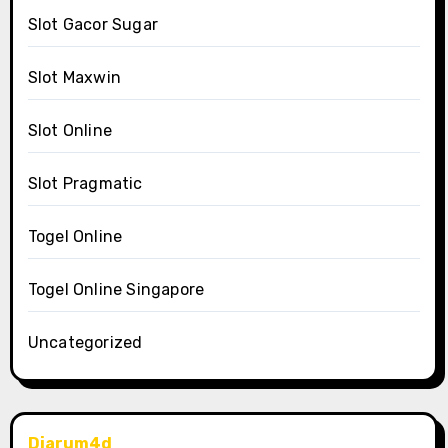
Slot Gacor Sugar
Slot Maxwin
Slot Online
Slot Pragmatic
Togel Online
Togel Online Singapore
Uncategorized
Djarum4d