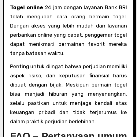
Togel online
24 jam dengan layanan Bank BRI
telah mengubah cara orang bermain togel.
Dengan akses yang lebih mudah dan layanan
perbankan online yang cepat, penggemar togel
dapat menikmati permainan favorit mereka
tanpa batasan waktu.
Penting untuk diingat bahwa perjudian memiliki
aspek risiko, dan keputusan finansial harus
dibuat dengan bijak. Meskipun bermain togel
bisa menjadi hiburan yang menyenangkan,
selalu pastikan untuk menjaga kendali atas
keuangan pribadi dan tidak terjerumus ke
dalam praktik perjudian berlebihan.
FAQ – Pertanyaan umum