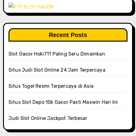
Recent Posts
Slot Gacor Hoki711 Paling Seru Dimainkan
Situs Judi Slot Online 24 Jam Terpercaya
Situs Togel Resmi Terpercaya di Asia
Situs Slot Depo 10k Gacor Pasti Maxwin Hari Ini
Judi Slot Online Jackpot Terbesar