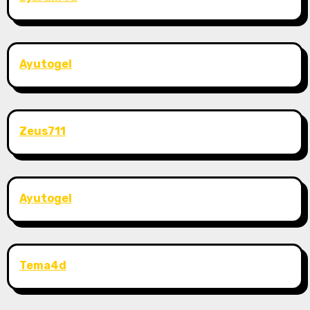
Ayutogel
Zeus711
Ayutogel
Tema4d