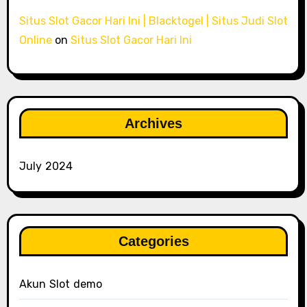
Situs Slot Gacor Hari Ini | Blacktogel | Situs Judi Slot
Online
on
Situs Slot Gacor Hari Ini
Archives
July 2024
Categories
Akun Slot demo