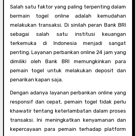
Salah satu faktor yang paling terpenting dalam
bermain togel online adalah kemudahan
melakukan transaksi. Di sinilah peran Bank BRI
sebagai salah satu institusi keuangan
terkemuka di Indonesia menjadi sangat
penting. Layanan perbankan online 24 jam yang
dimiliki oleh Bank BRI memungkinkan para
pemain togel untuk melakukan deposit dan
penarikan kapan saja.
Dengan adanya layanan perbankan online yang
responsif dan cepat, pemain togel tidak perlu
khawatir tentang keterlambatan dalam proses
transaksi. Ini meningkatkan kenyamanan dan
kepercayaan para pemain terhadap platform