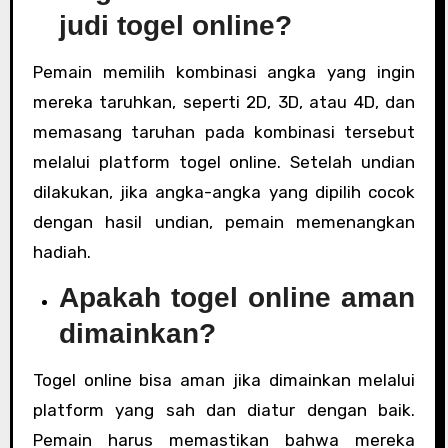
judi togel online?
Pemain memilih kombinasi angka yang ingin
mereka taruhkan, seperti 2D, 3D, atau 4D, dan
memasang taruhan pada kombinasi tersebut
melalui platform togel online. Setelah undian
dilakukan, jika angka-angka yang dipilih cocok
dengan hasil undian, pemain memenangkan
hadiah.
Apakah togel online aman
dimainkan?
Togel online bisa aman jika dimainkan melalui
platform yang sah dan diatur dengan baik.
Pemain harus memastikan bahwa mereka