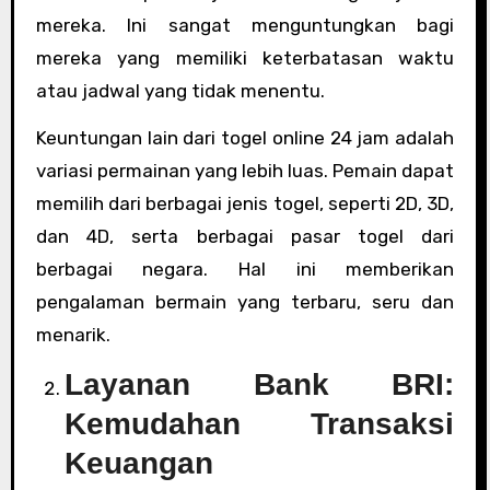
mereka. Ini sangat menguntungkan bagi
mereka yang memiliki keterbatasan waktu
atau jadwal yang tidak menentu.
Keuntungan lain dari togel online 24 jam adalah
variasi permainan yang lebih luas. Pemain dapat
memilih dari berbagai jenis togel, seperti 2D, 3D,
dan 4D, serta berbagai pasar togel dari
berbagai negara. Hal ini memberikan
pengalaman bermain yang terbaru, seru dan
menarik.
Layanan Bank BRI:
Kemudahan Transaksi
Keuangan