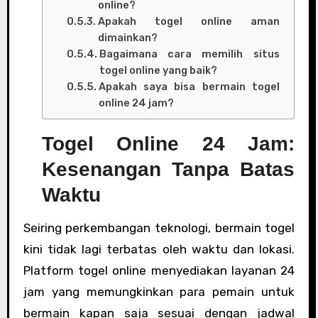
online?
Apakah togel online aman
dimainkan?
Bagaimana cara memilih situs
togel online yang baik?
Apakah saya bisa bermain togel
online 24 jam?
Togel Online 24 Jam:
Kesenangan Tanpa Batas
Waktu
Seiring perkembangan teknologi, bermain togel
kini tidak lagi terbatas oleh waktu dan lokasi.
Platform togel online menyediakan layanan 24
jam yang memungkinkan para pemain untuk
bermain kapan saja sesuai dengan jadwal