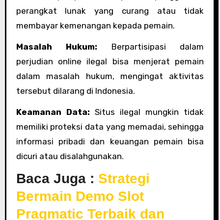
perangkat lunak yang curang atau tidak
membayar kemenangan kepada pemain.
Masalah Hukum:
Berpartisipasi dalam
perjudian online ilegal bisa menjerat pemain
dalam masalah hukum, mengingat aktivitas
tersebut dilarang di Indonesia.
Keamanan Data:
Situs ilegal mungkin tidak
memiliki proteksi data yang memadai, sehingga
informasi pribadi dan keuangan pemain bisa
dicuri atau disalahgunakan.
Baca Juga :
Strategi
Bermain Demo Slot
Pragmatic Terbaik dan