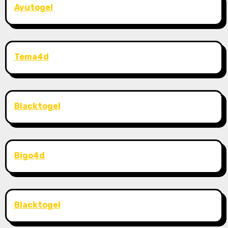
Ayutogel
Tema4d
Blacktogel
Bigo4d
Blacktogel