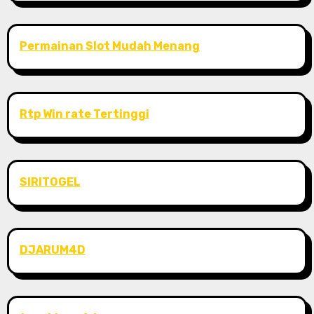
Permainan Slot Mudah Menang
Rtp Win rate Tertinggi
SIRITOGEL
DJARUM4D