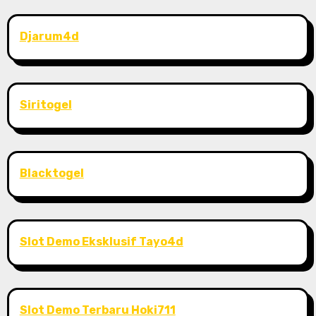
Djarum4d
Siritogel
Blacktogel
Slot Demo Eksklusif Tayo4d
Slot Demo Terbaru Hoki711