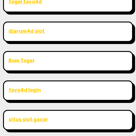
togel tayo4d
djarum4d slot
Bom Togel
tayo4d login
situs slot gacor