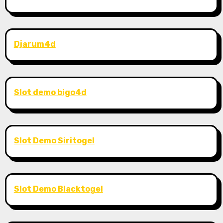
Djarum4d
Slot demo bigo4d
Slot Demo Siritogel
Slot Demo Blacktogel