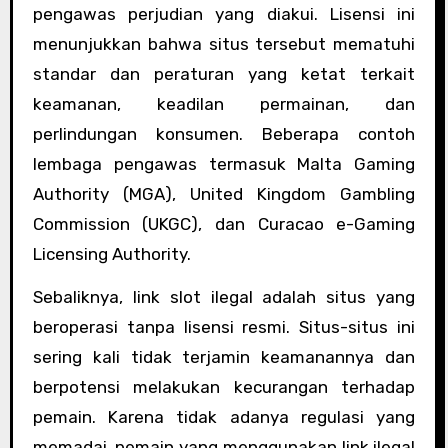
pengawas perjudian yang diakui. Lisensi ini
menunjukkan bahwa situs tersebut mematuhi
standar dan peraturan yang ketat terkait
keamanan, keadilan permainan, dan
perlindungan konsumen. Beberapa contoh
lembaga pengawas termasuk Malta Gaming
Authority (MGA), United Kingdom Gambling
Commission (UKGC), dan Curacao e-Gaming
Licensing Authority.
Sebaliknya, link slot ilegal adalah situs yang
beroperasi tanpa lisensi resmi. Situs-situs ini
sering kali tidak terjamin keamanannya dan
berpotensi melakukan kecurangan terhadap
pemain. Karena tidak adanya regulasi yang
memadai, pemain yang menggunakan link ilegal