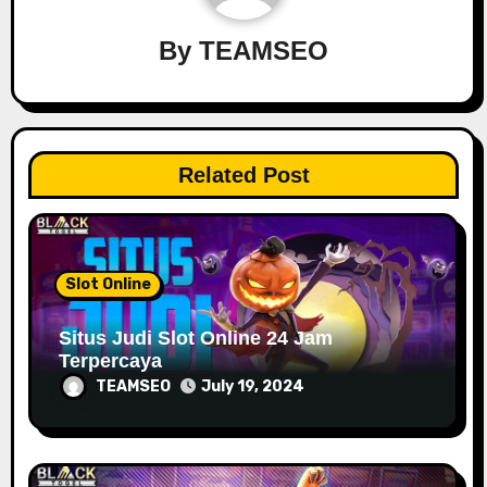
By
TEAMSEO
Related Post
Slot Online
Situs Judi Slot Online 24 Jam
Terpercaya
TEAMSEO
July 19, 2024