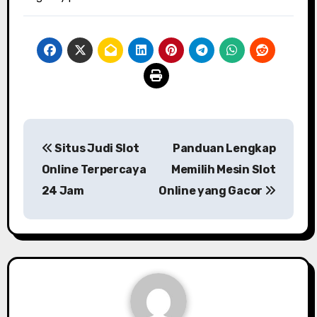
Post
Situs Judi Slot
Panduan Lengkap
navigation
Online Terpercaya
Memilih Mesin Slot
24 Jam
Online yang Gacor