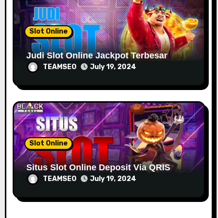
Slot Online
Judi Slot Online Jackpot Terbesar
TEAMSEO
July 19, 2024
Slot Online
Situs Slot Online Deposit Via QRIS
TEAMSEO
July 19, 2024