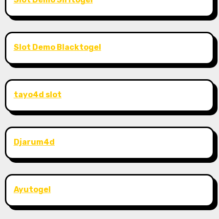
Slot Demo Blacktogel
tayo4d slot
Djarum4d
Ayutogel