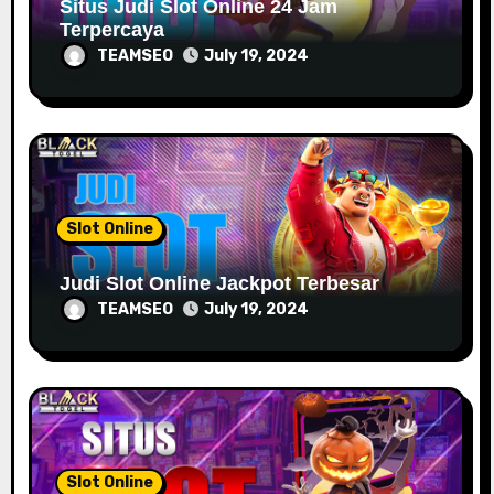
Situs Judi Slot Online 24 Jam
Terpercaya
TEAMSEO
July 19, 2024
Slot Online
Judi Slot Online Jackpot Terbesar
TEAMSEO
July 19, 2024
Slot Online