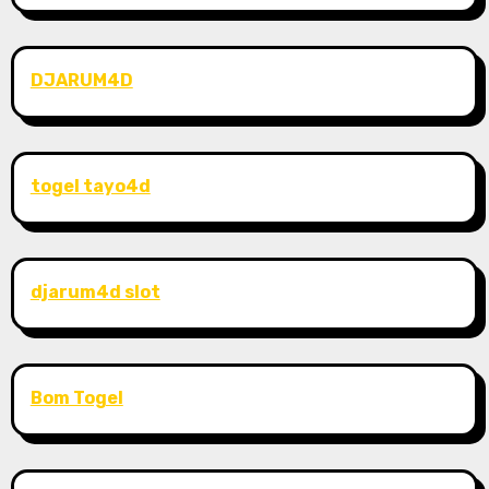
DJARUM4D
togel tayo4d
djarum4d slot
Bom Togel