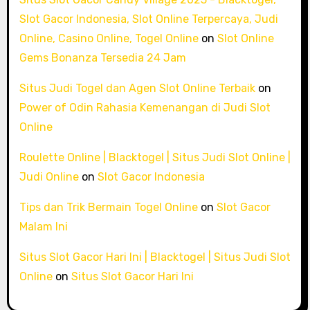
Slot Gacor Indonesia, Slot Online Terpercaya, Judi
Online, Casino Online, Togel Online
on
Slot Online
Gems Bonanza Tersedia 24 Jam
Situs Judi Togel dan Agen Slot Online Terbaik
on
Power of Odin Rahasia Kemenangan di Judi Slot
Online
Roulette Online | Blacktogel | Situs Judi Slot Online |
Judi Online
on
Slot Gacor Indonesia
Tips dan Trik Bermain Togel Online
on
Slot Gacor
Malam Ini
Situs Slot Gacor Hari Ini | Blacktogel | Situs Judi Slot
Online
on
Situs Slot Gacor Hari Ini