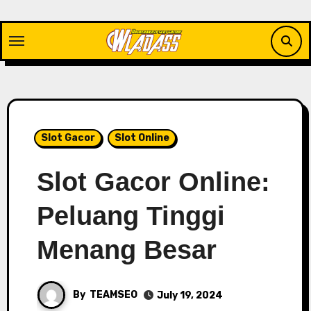
Skip
to
content
Slot Gacor
Slot Online
Slot Gacor Online:
Peluang Tinggi
Menang Besar
By
TEAMSEO
July 19, 2024