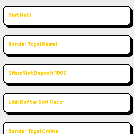
Slot Hoki
Bandar Togel Resmi
Situs Slot Deposit 1000
Link Daftar Slot Gacor
Bandar Togel Online