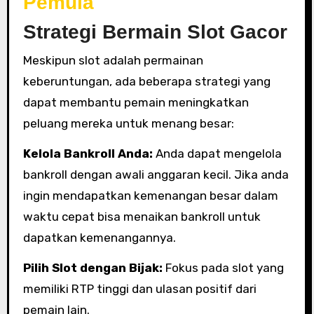
Pemula
Strategi Bermain Slot Gacor
Meskipun slot adalah permainan
keberuntungan, ada beberapa strategi yang
dapat membantu pemain meningkatkan
peluang mereka untuk menang besar:
Kelola Bankroll Anda:
Anda dapat mengelola
bankroll dengan awali anggaran kecil. Jika anda
ingin mendapatkan kemenangan besar dalam
waktu cepat bisa menaikan bankroll untuk
dapatkan kemenangannya.
Pilih Slot dengan Bijak:
Fokus pada slot yang
memiliki RTP tinggi dan ulasan positif dari
pemain lain.