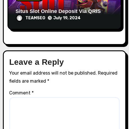
Situs Slot Online Deposit Via QRIS
TEAMSEO
July 19, 2024
Leave a Reply
Your email address will not be published.
Required
fields are marked
*
Comment
*