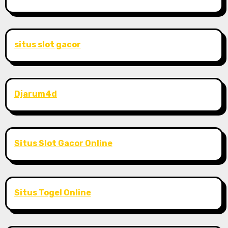
situs slot gacor
Djarum4d
Situs Slot Gacor Online
Situs Togel Online