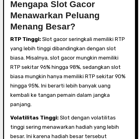
Mengapa Slot Gacor
Menawarkan Peluang
Menang Besar?
RTP Tinggi:
Slot gacor seringkali memiliki RTP
yang lebih tinggi dibandingkan dengan slot
biasa. Misalnya, slot gacor mungkin memiliki
RTP sekitar 96% hingga 98%, sedangkan slot
biasa mungkin hanya memiliki RTP sekitar 90%
hingga 95%. Ini berarti lebih banyak uang
kembali ke tangan pemain dalam jangka
panjang.
Volatilitas Tinggi:
Slot dengan volatilitas
tinggi sering menawarkan hadiah yang lebih
besar. Ini karena hadiah besar tersebut