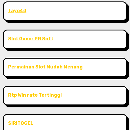
Tayo4d
Slot Gacor PG Soft
Permainan Slot Mudah Menang
Rtp Win rate Tertinggi
SIRITOGEL