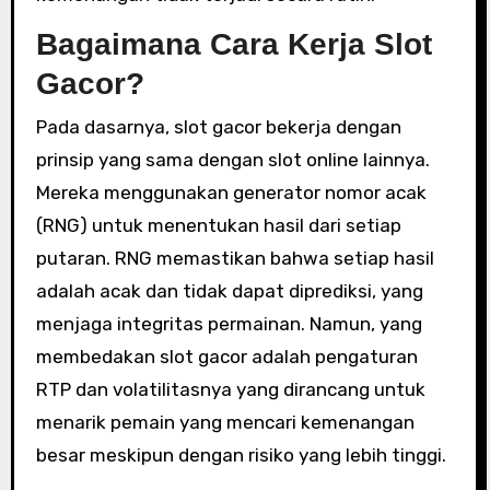
Bagaimana Cara Kerja Slot
Gacor?
Pada dasarnya, slot gacor bekerja dengan
prinsip yang sama dengan slot online lainnya.
Mereka menggunakan generator nomor acak
(RNG) untuk menentukan hasil dari setiap
putaran. RNG memastikan bahwa setiap hasil
adalah acak dan tidak dapat diprediksi, yang
menjaga integritas permainan. Namun, yang
membedakan slot gacor adalah pengaturan
RTP dan volatilitasnya yang dirancang untuk
menarik pemain yang mencari kemenangan
besar meskipun dengan risiko yang lebih tinggi.