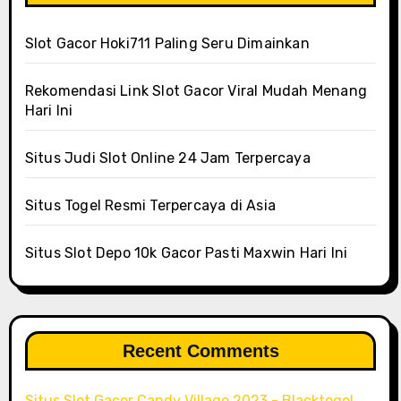
Slot Gacor Hoki711 Paling Seru Dimainkan
Rekomendasi Link Slot Gacor Viral Mudah Menang
Hari Ini
Situs Judi Slot Online 24 Jam Terpercaya
Situs Togel Resmi Terpercaya di Asia
Situs Slot Depo 10k Gacor Pasti Maxwin Hari Ini
Recent Comments
Situs Slot Gacor Candy Village 2023 - Blacktogel,