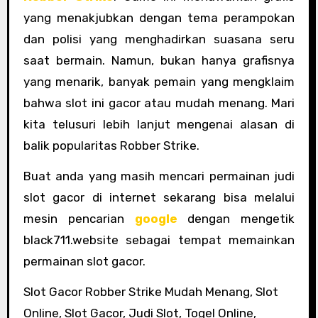
yang menakjubkan dengan tema perampokan
dan polisi yang menghadirkan suasana seru
saat bermain. Namun, bukan hanya grafisnya
yang menarik, banyak pemain yang mengklaim
bahwa slot ini gacor atau mudah menang. Mari
kita telusuri lebih lanjut mengenai alasan di
balik popularitas Robber Strike.
Buat anda yang masih mencari permainan judi
slot gacor di internet sekarang bisa melalui
mesin pencarian
google
dengan mengetik
black711.website sebagai tempat memainkan
permainan slot gacor.
Slot Gacor Robber Strike Mudah Menang, Slot
Online, Slot Gacor, Judi Slot, Togel Online,