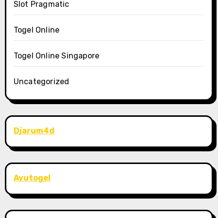
Slot Pragmatic
Togel Online
Togel Online Singapore
Uncategorized
Djarum4d
Ayutogel