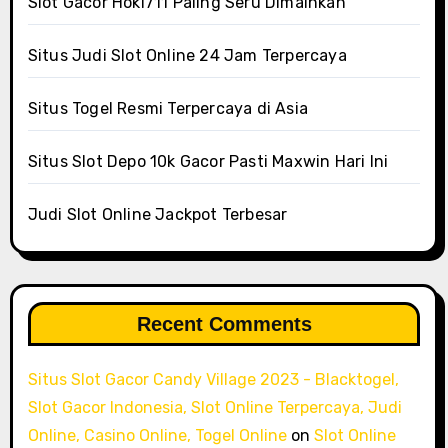
Slot Gacor Hoki711 Paling Seru Dimainkan
Situs Judi Slot Online 24 Jam Terpercaya
Situs Togel Resmi Terpercaya di Asia
Situs Slot Depo 10k Gacor Pasti Maxwin Hari Ini
Judi Slot Online Jackpot Terbesar
Recent Comments
Situs Slot Gacor Candy Village 2023 - Blacktogel,
Slot Gacor Indonesia, Slot Online Terpercaya, Judi
Online, Casino Online, Togel Online
on
Slot Online