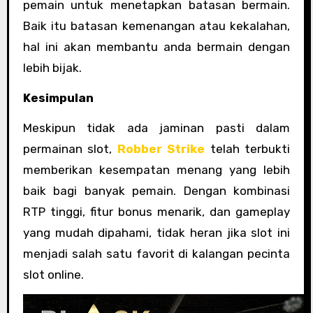
pemain untuk menetapkan batasan bermain.
Baik itu batasan kemenangan atau kekalahan,
hal ini akan membantu anda bermain dengan
lebih bijak.
Kesimpulan
Meskipun tidak ada jaminan pasti dalam
permainan slot,
Robber Strike
telah terbukti
memberikan kesempatan menang yang lebih
baik bagi banyak pemain. Dengan kombinasi
RTP tinggi, fitur bonus menarik, dan gameplay
yang mudah dipahami, tidak heran jika slot ini
menjadi salah satu favorit di kalangan pecinta
slot online.