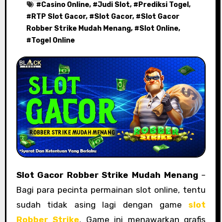
#
Casino Online
, #
Judi Slot
, #
Prediksi Togel
,
#
RTP Slot Gacor
, #
Slot Gacor
, #
Slot Gacor
Robber Strike Mudah Menang
, #
Slot Online
,
#
Togel Online
Slot Gacor Robber Strike Mudah Menang
–
Bagi para pecinta permainan slot online, tentu
sudah tidak asing lagi dengan game
slot
Robber Strike
. Game ini menawarkan grafis