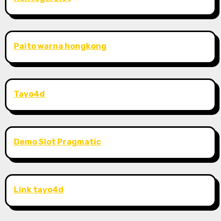
Paito warna hongkong
Tayo4d
Demo Slot Pragmatic
Link tayo4d