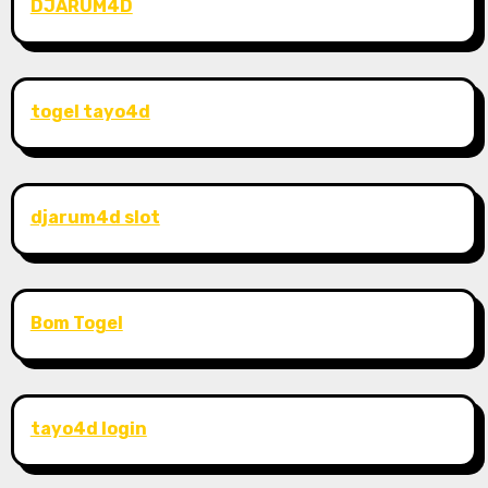
DJARUM4D
togel tayo4d
djarum4d slot
Bom Togel
tayo4d login