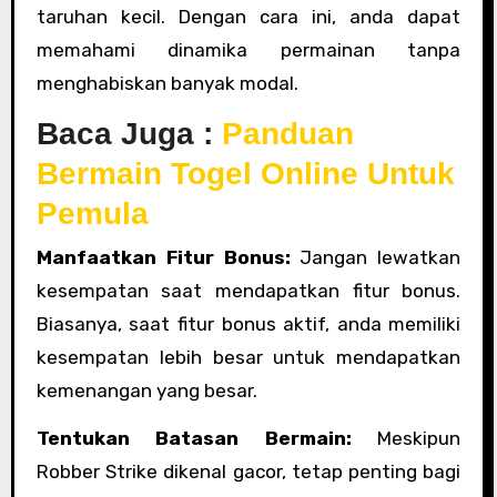
taruhan kecil. Dengan cara ini, anda dapat
memahami dinamika permainan tanpa
menghabiskan banyak modal.
Baca Juga :
Panduan
Bermain Togel Online Untuk
Pemula
Manfaatkan Fitur Bonus:
Jangan lewatkan
kesempatan saat mendapatkan fitur bonus.
Biasanya, saat fitur bonus aktif, anda memiliki
kesempatan lebih besar untuk mendapatkan
kemenangan yang besar.
Tentukan Batasan Bermain:
Meskipun
Robber Strike dikenal gacor, tetap penting bagi