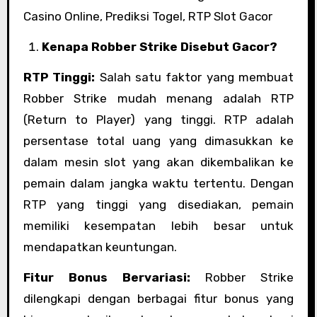
Casino Online, Prediksi Togel, RTP Slot Gacor
Kenapa Robber Strike Disebut Gacor?
RTP Tinggi:
Salah satu faktor yang membuat
Robber Strike mudah menang adalah RTP
(Return to Player) yang tinggi. RTP adalah
persentase total uang yang dimasukkan ke
dalam mesin slot yang akan dikembalikan ke
pemain dalam jangka waktu tertentu. Dengan
RTP yang tinggi yang disediakan, pemain
memiliki kesempatan lebih besar untuk
mendapatkan keuntungan.
Fitur Bonus Bervariasi:
Robber Strike
dilengkapi dengan berbagai fitur bonus yang