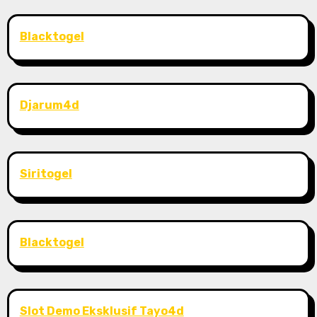
Blacktogel
Djarum4d
Siritogel
Blacktogel
Slot Demo Eksklusif Tayo4d