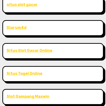
situs slot gacor
Djarum4d
Situs Slot Gacor Online
Situs Togel Online
Slot Gampang Maxwin