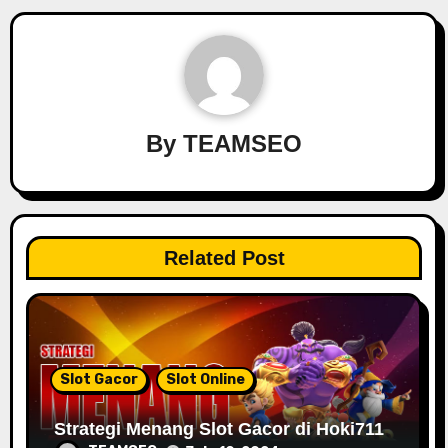
By
TEAMSEO
Related Post
Slot Gacor
Slot Online
Strategi Menang Slot Gacor di Hoki711