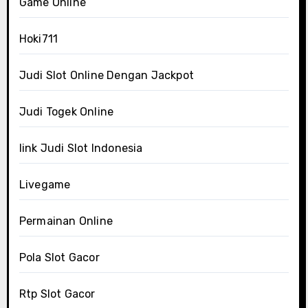
Game Online
Hoki711
Judi Slot Online Dengan Jackpot
Judi Togek Online
link Judi Slot Indonesia
Livegame
Permainan Online
Pola Slot Gacor
Rtp Slot Gacor