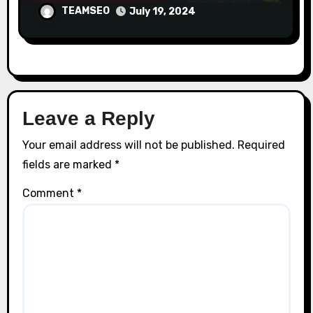
TEAMSEO
July 19, 2024
Leave a Reply
Your email address will not be published.
Required
fields are marked
*
Comment
*