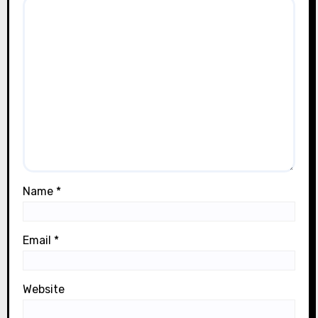
Name
*
Email
*
Website