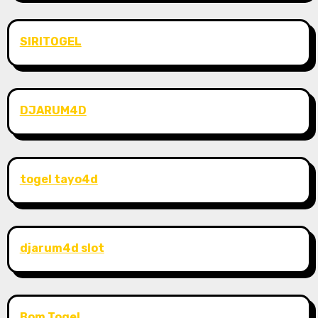
SIRITOGEL
DJARUM4D
togel tayo4d
djarum4d slot
Bom Togel