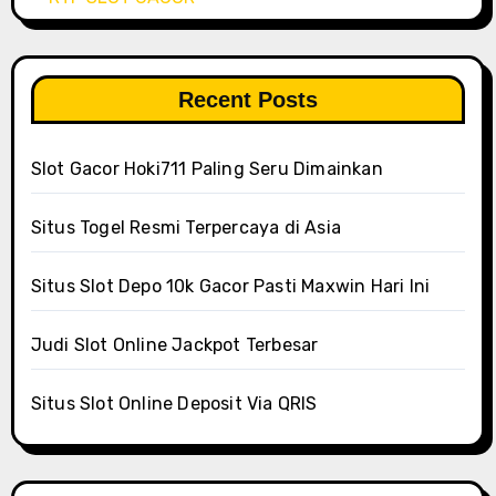
Recent Posts
Slot Gacor Hoki711 Paling Seru Dimainkan
Situs Togel Resmi Terpercaya di Asia
Situs Slot Depo 10k Gacor Pasti Maxwin Hari Ini
Judi Slot Online Jackpot Terbesar
Situs Slot Online Deposit Via QRIS