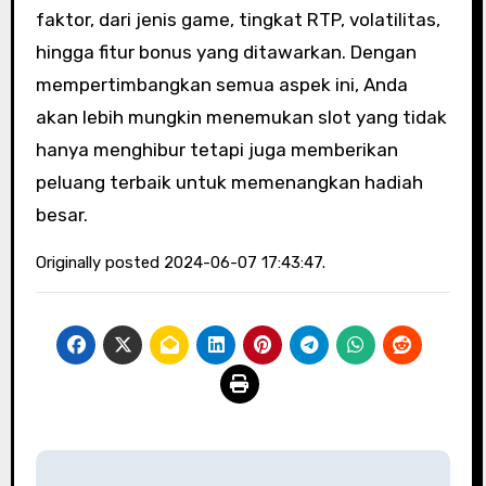
faktor, dari jenis game, tingkat RTP, volatilitas,
hingga fitur bonus yang ditawarkan. Dengan
mempertimbangkan semua aspek ini, Anda
akan lebih mungkin menemukan slot yang tidak
hanya menghibur tetapi juga memberikan
peluang terbaik untuk memenangkan hadiah
besar.
Originally posted 2024-06-07 17:43:47.
Post