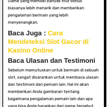
Game yang memiliki banyak fitur bonus
biasanya lebih menarik dan memberikan
pengalaman bermain yang lebih
menyenangkan.
Baca Juga :
Cara
Mendeteksi Slot Gacor di
Kasino Online
Baca Ulasan dan Testimoni
Sebelum memutuskan untuk bermain di sebuah
slot, sangat disarankan untuk membaca ulasan
dan testimoni dari pemain lain. Hal ini akan
memberikan Anda gambaran tentang
bagaimana pengalaman pemain lain dan apa
yang bisa Anda harapkan dari game tersebut.