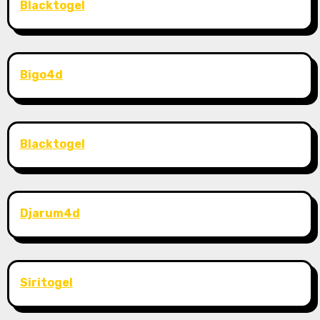
Blacktogel
Bigo4d
Blacktogel
Djarum4d
Siritogel