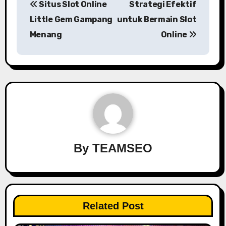
Situs Slot Online
Strategi Efektif
navigation
Little Gem Gampang
untuk Bermain Slot
Menang
Online
By
TEAMSEO
Related Post