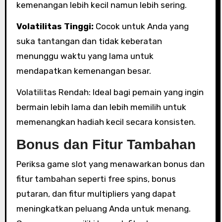
kemenangan lebih kecil namun lebih sering.
Volatilitas Tinggi:
Cocok untuk Anda yang
suka tantangan dan tidak keberatan
menunggu waktu yang lama untuk
mendapatkan kemenangan besar.
Volatilitas Rendah: Ideal bagi pemain yang ingin
bermain lebih lama dan lebih memilih untuk
memenangkan hadiah kecil secara konsisten.
Bonus dan Fitur Tambahan
Periksa game slot yang menawarkan bonus dan
fitur tambahan seperti free spins, bonus
putaran, dan fitur multipliers yang dapat
meningkatkan peluang Anda untuk menang.