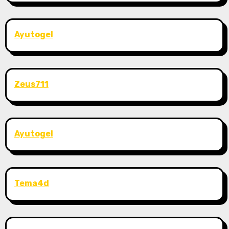
Ayutogel
Zeus711
Ayutogel
Tema4d