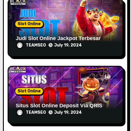
Slot Online
Judi Slot Online Jackpot Terbesar
TEAMSEO
July 19, 2024
Slot Online
Situs Slot Online Deposit Via QRIS
TEAMSEO
July 19, 2024