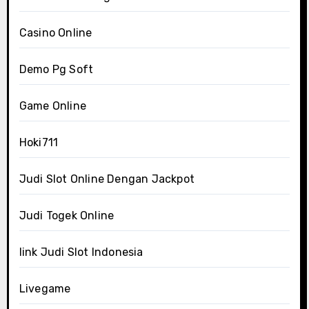
Casino Online
Demo Pg Soft
Game Online
Hoki711
Judi Slot Online Dengan Jackpot
Judi Togek Online
link Judi Slot Indonesia
Livegame