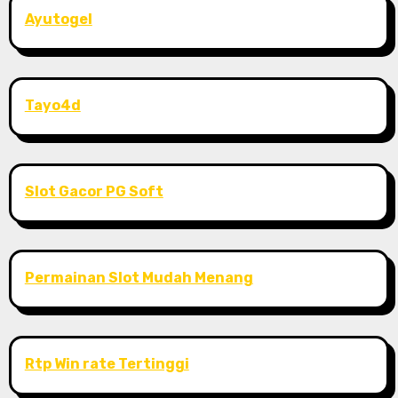
Ayutogel
Tayo4d
Slot Gacor PG Soft
Permainan Slot Mudah Menang
Rtp Win rate Tertinggi