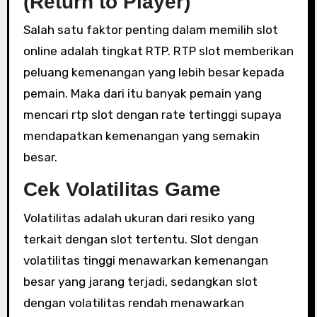
(Return to Player)
Salah satu faktor penting dalam memilih slot
online adalah tingkat RTP. RTP slot memberikan
peluang kemenangan yang lebih besar kepada
pemain. Maka dari itu banyak pemain yang
mencari rtp slot dengan rate tertinggi supaya
mendapatkan kemenangan yang semakin
besar.
Cek Volatilitas Game
Volatilitas adalah ukuran dari resiko yang
terkait dengan slot tertentu. Slot dengan
volatilitas tinggi menawarkan kemenangan
besar yang jarang terjadi, sedangkan slot
dengan volatilitas rendah menawarkan