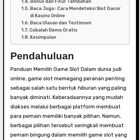
Bonus dan Fitur Tambahan
Baca Juga : Cara Mendeteksi Slot Gacor
di Kasino Online
Baca Ulasan dan Testimoni
Cobalah Demo Gratis
Kesimpulan
Pendahuluan
Panduan Memilih Game Slot Dalam dunia judi
online, game slot memegang peranan penting
sebagai salah satu bentuk hiburan yang paling
banyak diminati. Keberadaannya yang mudah
diakses melalui berbagai platform membuat
para pemain memiliki banyak pilihan. Namun,
berbagai pilihan tersebut seringkali membuat
pemain bingung dalam memilih game slot yang