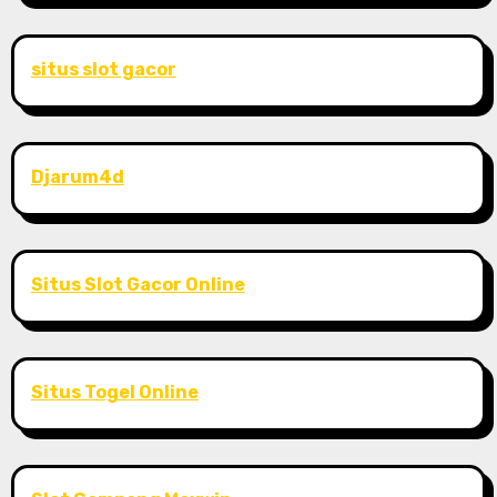
situs slot gacor
Djarum4d
Situs Slot Gacor Online
Situs Togel Online