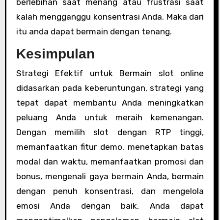
berlebihan saat menang atau frustrasi saat
kalah mengganggu konsentrasi Anda. Maka dari
itu anda dapat bermain dengan tenang.
Kesimpulan
Strategi Efektif untuk Bermain slot online
didasarkan pada keberuntungan, strategi yang
tepat dapat membantu Anda meningkatkan
peluang Anda untuk meraih kemenangan.
Dengan memilih slot dengan RTP tinggi,
memanfaatkan fitur demo, menetapkan batas
modal dan waktu, memanfaatkan promosi dan
bonus, mengenali gaya bermain Anda, bermain
dengan penuh konsentrasi, dan mengelola
emosi Anda dengan baik, Anda dapat