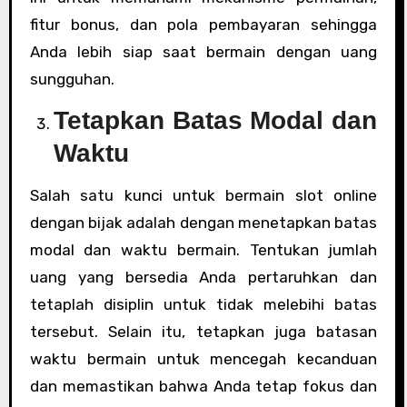
fitur bonus, dan pola pembayaran sehingga
Anda lebih siap saat bermain dengan uang
sungguhan.
Tetapkan Batas Modal dan
Waktu
Salah satu kunci untuk bermain slot online
dengan bijak adalah dengan menetapkan batas
modal dan waktu bermain. Tentukan jumlah
uang yang bersedia Anda pertaruhkan dan
tetaplah disiplin untuk tidak melebihi batas
tersebut. Selain itu, tetapkan juga batasan
waktu bermain untuk mencegah kecanduan
dan memastikan bahwa Anda tetap fokus dan