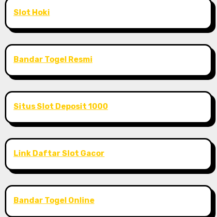
Slot Hoki
Bandar Togel Resmi
Situs Slot Deposit 1000
Link Daftar Slot Gacor
Bandar Togel Online