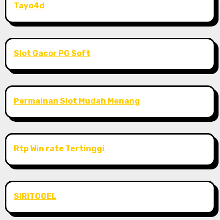
Tayo4d
Slot Gacor PG Soft
Permainan Slot Mudah Menang
Rtp Win rate Tertinggi
SIRITOGEL