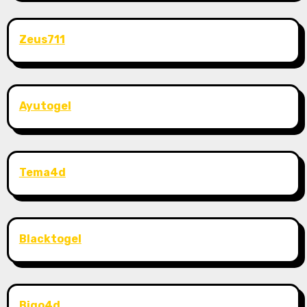
Zeus711
Ayutogel
Tema4d
Blacktogel
Bigo4d