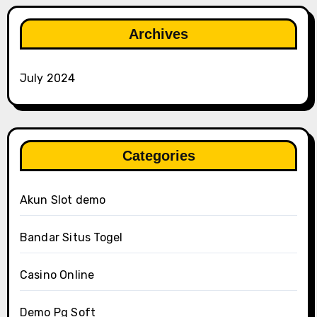
Archives
July 2024
Categories
Akun Slot demo
Bandar Situs Togel
Casino Online
Demo Pg Soft