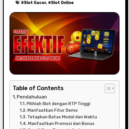
#
Slot Gacor
, #
Slot Online
Table of Contents
Pendahuluan
Pilihlah Slot dengan RTP Tinggi
Manfaatkan Fitur Demo
Tetapkan Batas Modal dan Waktu
Manfaatkan Promosi dan Bonus