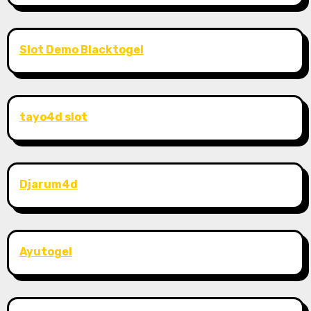
Slot Demo Blacktogel
tayo4d slot
Djarum4d
Ayutogel